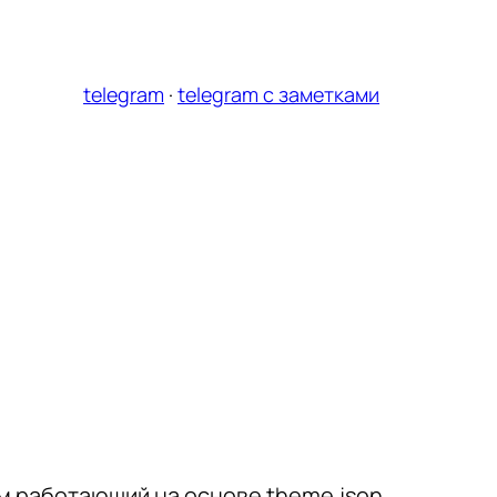
telegram
·
telegram с заметками
м работающий на основе theme.json.