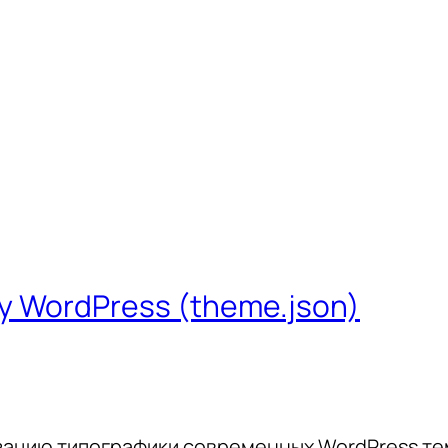
 WordPress (theme.json)
зацию типографики современных WordPress те