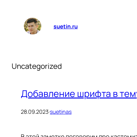
Перейти
к
suetin.ru
содержимому
Uncategorized
Добавление шрифта в тему
28.09.2023
·
suetinas
В этой заметке поговорим про кастоми